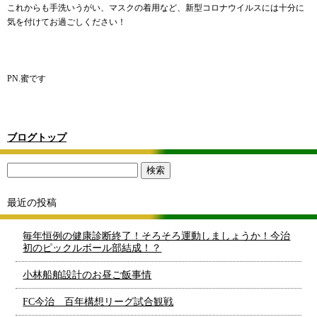
これからも手洗いうがい、マスクの着用など、新型コロナウイルスには十分に
気を付けてお過ごしください！
PN.蜜です
ブログトップ
最近の投稿
毎年恒例の健康診断終了！そろそろ運動しましょうか！今治
初のピックルボール部結成！？
小林船舶設計のお昼ご飯事情
FC今治 百年構想リーグ試合観戦