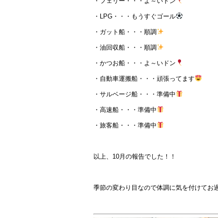
・フェリー・・・よ～いドン
・LPG・・・もうすぐゴール
・ガット船・・・順調
・油回収船・・・順調
・かつお船・・・よ～いドン
・自動車運搬船・・・頑張ってます
・サルベージ船・・・準備中
・高速船・・・準備中
・旅客船・・・準備中
以上、10月の報告でした！！
季節の変わり目なので体調に気を付けてお